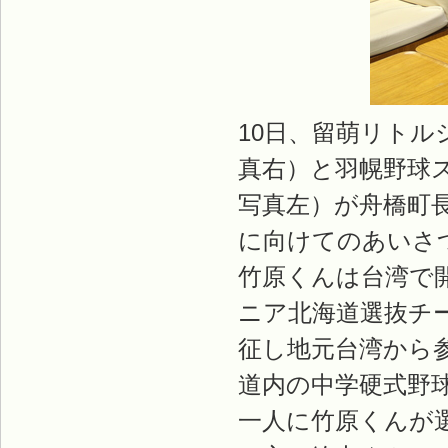
10日、留萌リトル
真右）と羽幌野球
写真左）が舟橋町
に向けてのあいさ
竹原くんは台湾で
ニア北海道選抜チー
征し地元台湾から
道内の中学硬式野
一人に竹原くんが