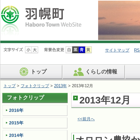
ナ
ビ
サイトマップ
RS
ゲ
ー
シ
トップ
くらしの情報
ョ
ン
を
トップ
>
フォトクリップ
>
2013年
> 2013年12月
飛
ば
フォトクリップ
2013年12月
す
2016年
<<前月へ
2015年
2014年