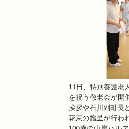
11日、特別養護
を祝う敬老会が開
挨拶や石川副町長
花束の贈呈が行わ
100歳の山岸ハル