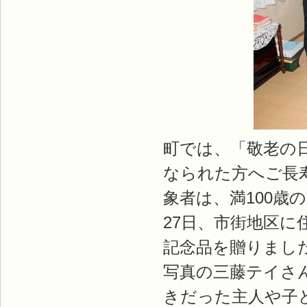
町では、「敬老の日
なられた方へご長
象者は、満100歳
27日、市街地区に
記念品を贈りまし
写真の三藤テイさ
きだった主人や子