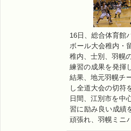
16日、総合体育館
ボール大会稚内・
稚内、士別、羽幌
練習の成果を発揮
結果、地元羽幌チ
し全道大会の切符を
日間、江別市を中
習に励み良い成績
頑張れ、羽幌ミニバ