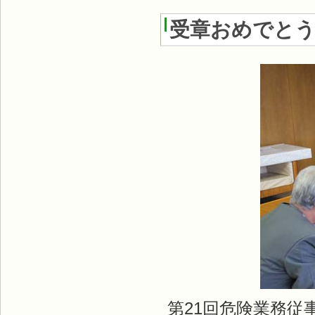
受章おめでと
第21回危険業務