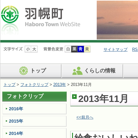
ナ
ビ
サイトマップ
RS
ゲ
ー
シ
トップ
くらしの情報
ョ
ン
を
トップ
>
フォトクリップ
>
2013年
> 2013年11月
飛
ば
フォトクリップ
2013年11月
す
2016年
<<前月へ
2015年
2014年