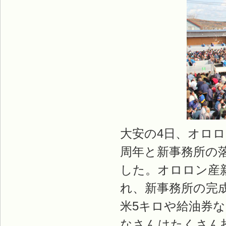
大安の4日、オロロ
周年と新事務所の
した。オロロン産新
れ、新事務所の完
米5キロや給油券
なさんはたくさん