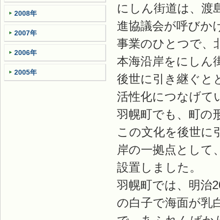
にしん街道は、渡
2008年
進協議会が呼びか
2007年
事業のひとつで、
2006年
本海沿岸をにしん
2005年
後世に引き継ぐと
活性化につなげて
羽幌町でも、町の
この文化を後世に
岸の一拠点として、
設置しました。
羽幌町では、明治
の白子で海面が乳