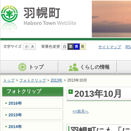
ナ
ビ
サイトマップ
RS
ゲ
ー
シ
トップ
くらしの情報
ョ
ン
を
トップ
>
フォトクリップ
>
2013年
> 2013年10月
飛
ば
フォトクリップ
2013年10月
す
2016年
<<前月へ
2015年
2014年