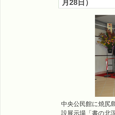
月28日
）
中央公民館に焼尻
設展示場「書の北