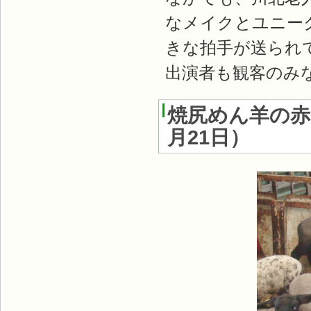
なメイクとユニー
きな拍手が送られ
出演者も観客のみ
焼尻めん羊の
月21日
）