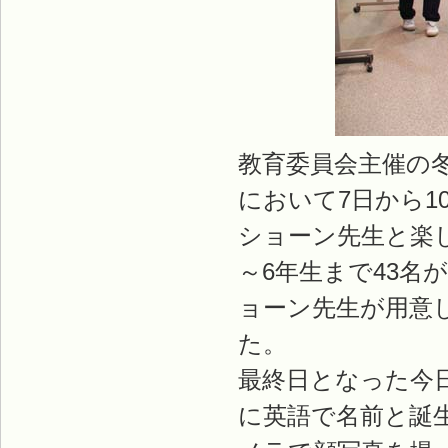
教育委員会主催の
において7日から1
ショーン先生と楽
～6年生まで43名
ョーン先生が用意
た。
最終日となった今
に英語で名前と誕