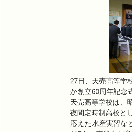
27日、天売高等
か創立60周年記念
天売高等学校は、
夜間定時制高校と
応えた水産実習な