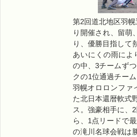
第2回道北地区羽幌
り開催され、留萌
り、優勝目指して
あいにくの雨によ
の中、3チームず
クの1位通過チー
羽幌オロロンファ
た北日本還暦軟式
ス。強豪相手に、
ら、1点リードで
の滝川名球会戦は