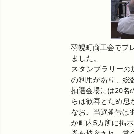
羽幌町商工会でプ
ました。
スタンプラリーの加
の利用があり、総数
抽選会場には20
らは歓喜とため息
なお、当選番号は
か町内5カ所に掲
券を持参され、賞