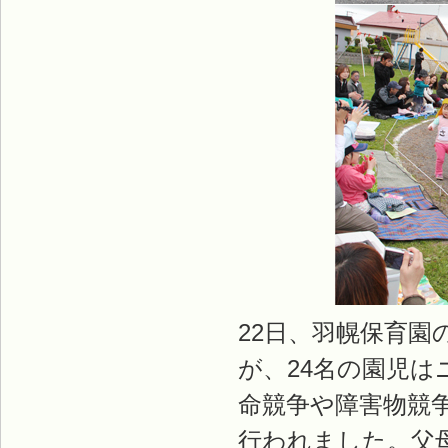
22日、羽幌保育
が、24名の園児
命競争や障害物競
行われました。父