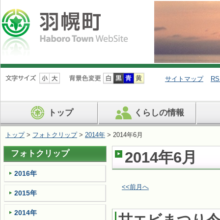
ナ
ビ
サイトマップ
RS
ゲ
ー
シ
トップ
くらしの情報
ョ
ン
を
トップ
>
フォトクリップ
>
2014年
> 2014年6月
飛
ば
フォトクリップ
2014年6月
す
2016年
<<前月へ
2015年
2014年