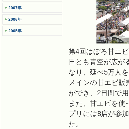
2007年
2006年
2005年
第4回はぼろ甘エビ
日とも青空が広が
なり、延べ5万人
メインの甘エビ販
ができ、2日間で
また、甘エビを使
プリには8店が参
た。