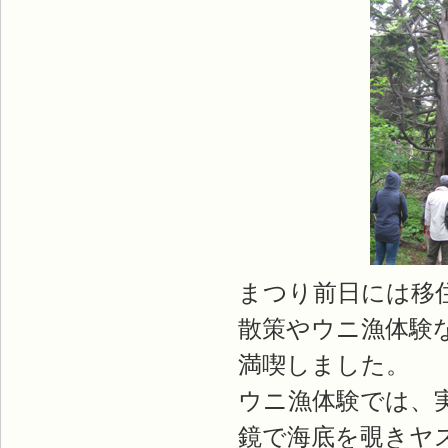
まつり前日には移
散策やウニ漁体験
満喫しました。
ウニ漁体験では、
鏡で海底を覗きヤ