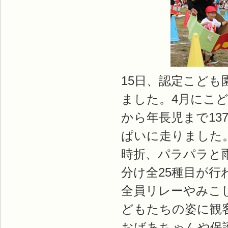
15日、認定こど
ました。4月にこ
から年長児まで1
ぱいに走りました
時折、パラパラと
分け全25種目が行
全員リレーやみこ
どもたちの姿に観
おばあちゃんや保