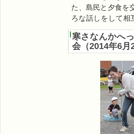
た、島民と夕食を
ろな話しをして相
寒さなんかへっ
会
（
2014年6月