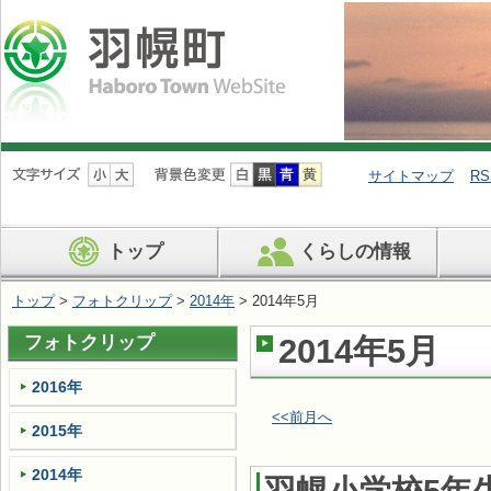
ナ
ビ
サイトマップ
RS
ゲ
ー
シ
トップ
くらしの情報
ョ
ン
を
トップ
>
フォトクリップ
>
2014年
> 2014年5月
飛
ば
フォトクリップ
2014年5月
す
2016年
<<前月へ
2015年
2014年