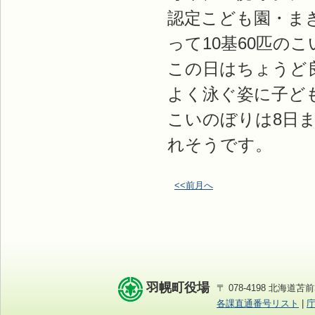
認定こども園・ま
って10基60匹の
この日はちょうど
よく泳ぐ姿に子ど
こいのぼりは8日
れそうです。
<<前月へ
羽幌町役場
〒 078-4198 北海道苫前
各課直通番号リスト
|