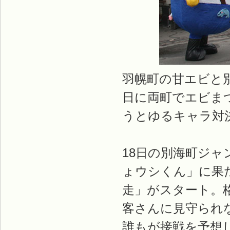
羽幌町の甘エビと別
日に両町でエビま
うとゆるキャラ対
18日の別海町ジ
ょウシくん」に果
走」がスタート。
客さんに見守られ
誰もが接戦を予想