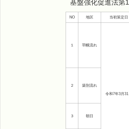
基盤強化促進法第
NO
地区
当初策定日
１
羽幌流れ
２
築別流れ
令和7年3月3
３
朝日