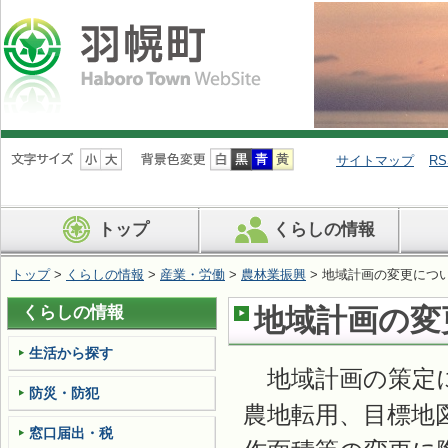
ナ
ビ
サイトマップ
RS
ゲ
ー
シ
トップ
くらしの情報
ョ
ン
を
トップ
>
くらしの情報
>
産業・労働
>
農林業振興
> 地域計画の変更につ
飛
ば
くらしの情報
地域計画の変
す
生活から探す
地域計画の策定に
防災・防犯
農地転用、目標地
窓口届出・税