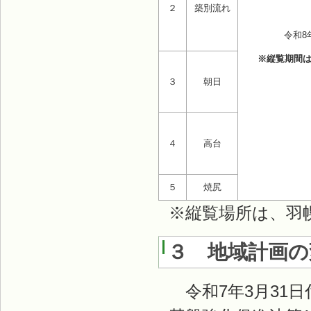
２
築別流れ
令和8
※縦覧期間
３
朝日
４
高台
５
焼尻
※縦覧場所は、羽
３ 地域計画の
令和7年3月31