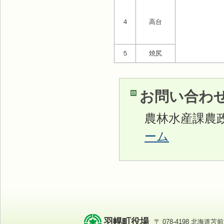
４
高台
５
焼尻
お問い合わ
農林水産課農
ーム
羽幌町役場
〒 078-4198 北海道苫前