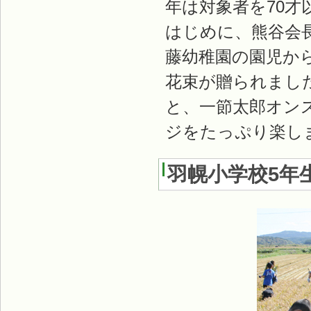
年は対象者を70才
はじめに、熊谷会
藤幼稚園の園児か
花束が贈られまし
と、一節太郎オン
ジをたっぷり楽し
羽幌小学校5年