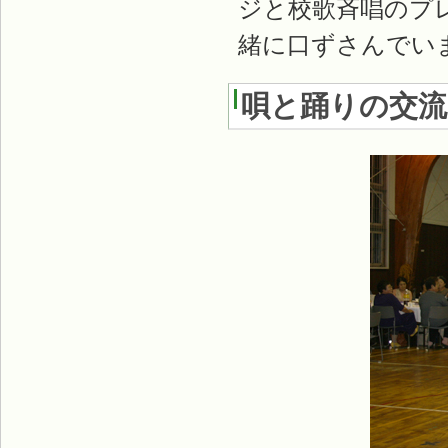
ジと校歌斉唱のプ
緒に口ずさんでい
唄と踊りの交