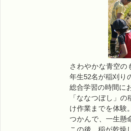
さわやかな青空の
年生52名が稲刈り
総合学習の時間に
「ななつぼし」の
け作業までを体験
つかんで、一生懸
この後、稲が乾燥