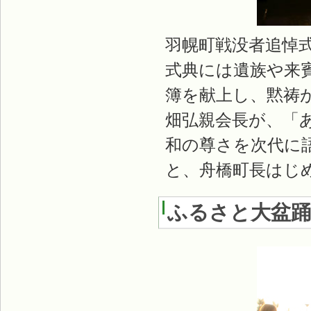
羽幌町戦没者追悼
式典には遺族や来賓
簿を献上し、黙祷
畑弘親会長が、「
和の尊さを次代に
と、舟橋町長はじ
ふるさと大盆踊り