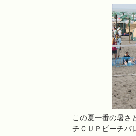
この夏一番の暑さ
チＣＵＰビーチバ