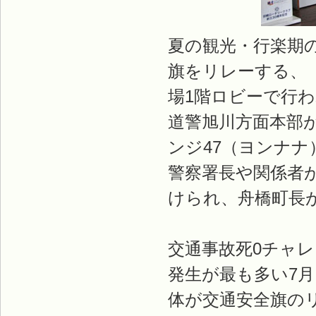
夏の観光・行楽期
旗をリレーする、
場1階ロビーで行
道警旭川方面本部
ンジ47（ヨンナ
警察署長や関係者
けられ、舟橋町長
交通事故死0チャレ
発生が最も多い7月
体が交通安全旗の