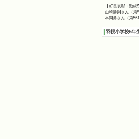
【町長表彰・勤続
山崎勝則さん（第5
本間勇さん（第56
羽幌小学校5年