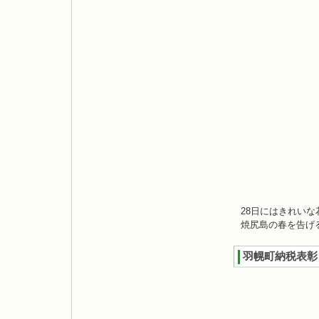
28日にはきれい
焼尻島の春を告げ
羽幌町納税表彰