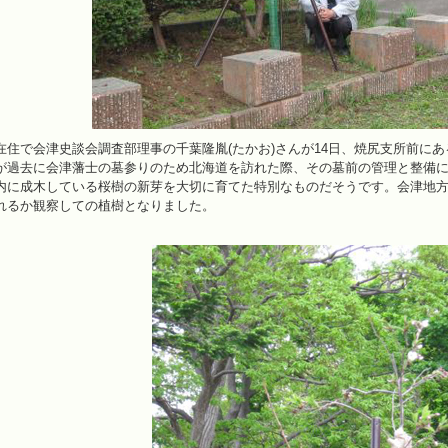
在住で会津史談会調査部理事の千葉隆胤(たかお)さんが14日、焼尻支所前に
が過去に会津藩士の墓参りのため北海道を訪れた際、その墓前の管理と整備
内に成木している桜樹の新芽を大切に育てた特別なものだそうです。会津地方
れるか観察しての植樹となりました。