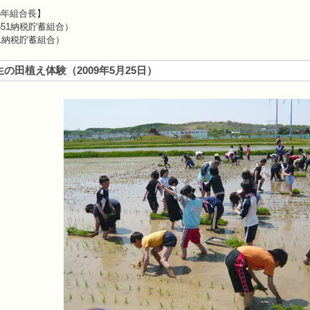
5年組合長】
51納税貯蓄組合）
1納税貯蓄組合）
生の田植え体験
（
2009年5月25日
）