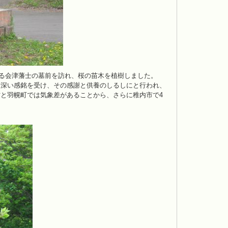
ある会津藩士の墓前を訪れ、桜の苗木を植樹しました。
に深い感銘を受け、その感謝と供養のしるしにと行われ、
と羽幌町では気象差があることから、さらに稚内市で4