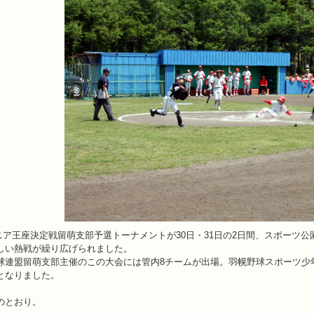
ersジュニア王座決定戦留萌支部予選トーナメントが30日・31日の2日間、スポ
しい熱戦が繰り広げられました。
球連盟留萌支部主催のこの大会には管内8チームが出場。羽幌野球スポーツ少
となりました。
のとおり。