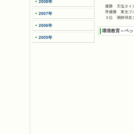
2008年
優勝 天塩タイ
準優勝 東光ブ
2007年
３位 潮静球友ス
2006年
環境教育～ペッ
2005年