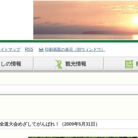
サイトマップ
RSS
印刷画面の表示（別ウィンドウ）
らしの情報
観光情報
全道大会めざしてがんばれ！
（
2009年5月31日
）