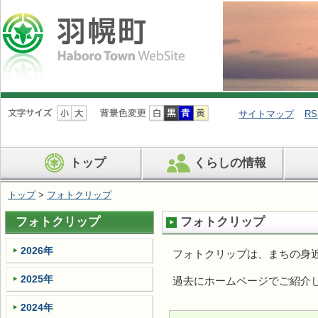
ナ
ビ
サイトマップ
RS
ゲ
ー
シ
トップ
くらしの情報
ョ
ン
を
トップ
>
フォトクリップ
飛
ば
フォトクリップ
フォトクリップ
す
2026年
フォトクリップは、まちの身
2025年
過去にホームページでご紹介
2024年