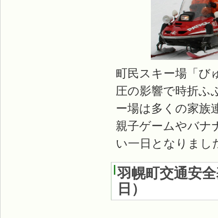
町民スキー場「び
圧の影響で時折ふ
ー場は多くの家族
親子ゲームやバナ
い一日となりまし
羽幌町交通安全
日
）