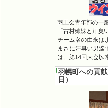
商工会青年部の一
「古村姉妹と汗臭
チーム名の由来は
まさに汗臭い男達
は、第14回大会以
羽幌町への貢
日
）