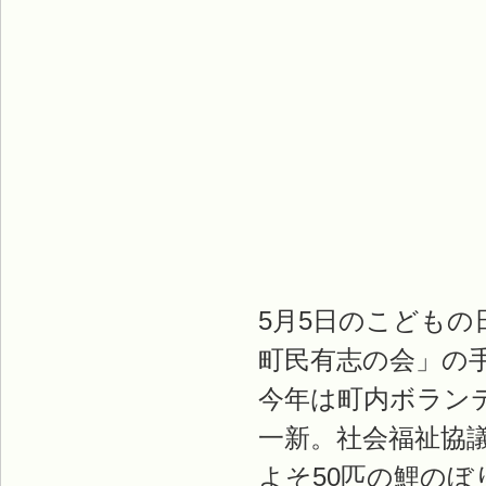
5月5日のこども
町民有志の会」の
今年は町内ボラン
一新。社会福祉協議
よそ50匹の鯉の