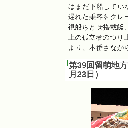
はまだ下船してい
遅れた乗客をクレ
視船ちとせ搭載艇
上の孤立者のつり
より、本番さなが
第39回留萌地方
月23日）