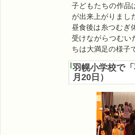
子どもたちの作品
が出来上がりまし
昼食後は糸つむぎ
受けながらつむい
ちは大満足の様子
羽幌小学校で「
月20日
）