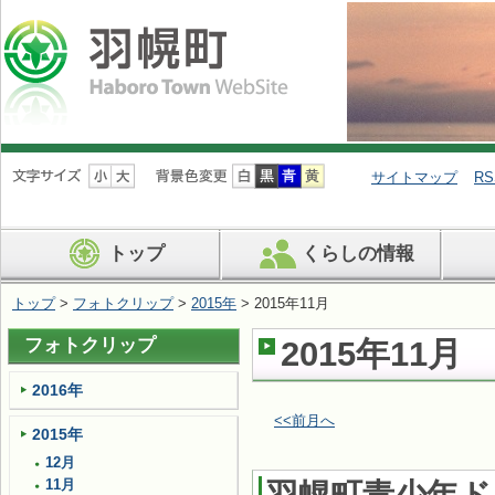
ナ
ビ
サイトマップ
RS
ゲ
ー
シ
トップ
くらしの情報
ョ
ン
を
トップ
>
フォトクリップ
>
2015年
> 2015年11月
飛
ば
フォトクリップ
2015年11月
す
2016年
<<前月へ
2015年
12月
11月