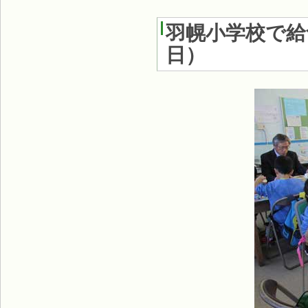
羽幌小学校で給
日
）