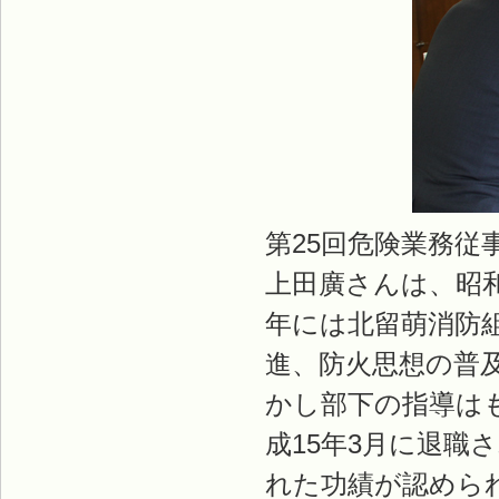
第25回危険業務
上田廣さんは、昭和
年には北留萌消防
進、防火思想の普
かし部下の指導は
成15年3月に退
れた功績が認めら