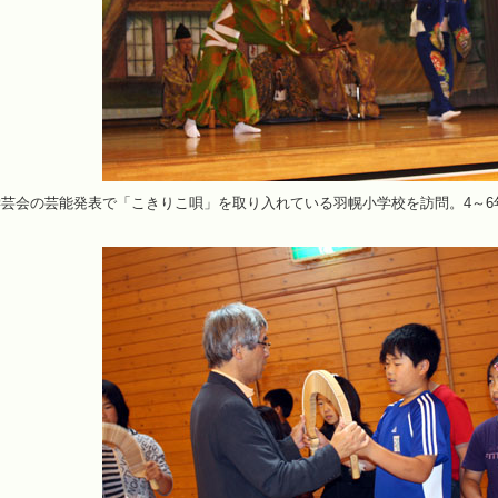
芸会の芸能発表で「こきりこ唄」を取り入れている羽幌小学校を訪問。4～6