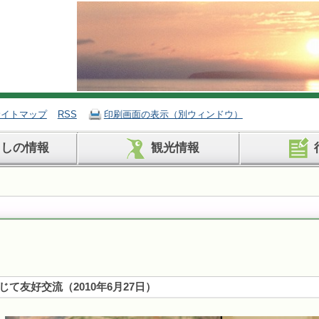
サイトマップ
RSS
印刷画面の表示（別ウィンドウ）
らしの情報
観光情報
じて友好交流
（
2010年6月27日
）