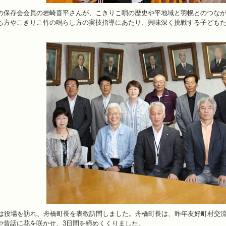
保存会会員の岩崎喜平さんが、こきりこ唄の歴史や平地域と羽幌とのつなが
ち方やこきりこ竹の鳴らし方の実技指導にあたり、興味深く挑戦する子ども
は役場を訪れ、舟橋町長を表敬訪問しました。舟橋町長は、昨年友好町村交流
や昔話に花を咲かせ、3日間を締めくくりました。