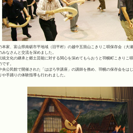
本家、富山県南砺市平地域（旧平村）の越中五箇山こきりこ唄保存会（大瀬國
のみなさんと交流を深めました。
統文化の継承と郷土芸能に対する関心を深めてもらおうと羽幌町こきりこ唄
のです。
央公民館で開催された「はぼろ学講座」の講師を務め、羽幌の保存会をはじ
りや手踊りの体験指導も行われました。