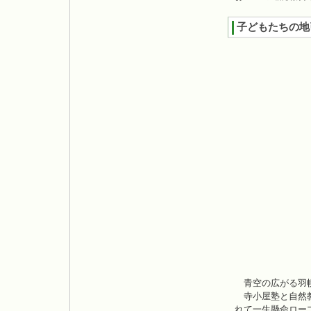
子どもたちの地
青空の広がる羽幌
寺小屋塾と自然教
れて一生懸命ロー