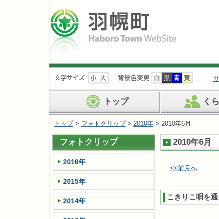
ナ
ビ
ゲ
ー
トップ
く
シ
ョ
トップ
>
フォトクリップ
>
2010年
> 2010年6月
ン
を
フォトクリップ
2010年6月
飛
ば
す
2016年
<<前月へ
2015年
こきりこ唄を通
2014年