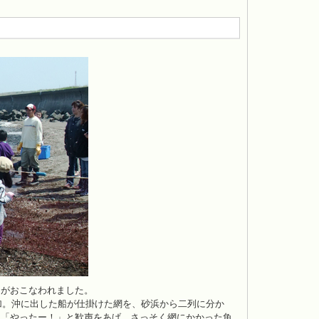
がおこなわれました。
加。沖に出した船が仕掛けた網を、砂浜から二列に分か
は「やったー！」と歓声をあげ、さっそく網にかかった魚