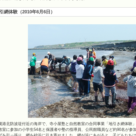
引網体験
（
2010年6月6日
）
港北防波堤付近の海岸で、寺小屋塾と自然教室の合同事業「地引き網体験」
室に参加の小学生54名と保護者や塾の指導員、公民館職員など約90名が参
プを引っ張り、網を砂浜に引き寄せました。網が浜にあがると、子どもたち