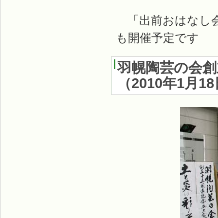
「出前おはなし会
も開催予定です
羽幌陶芸の会創
（
2010年1月1