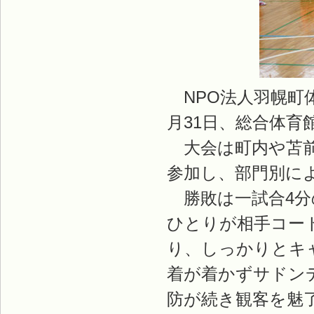
NPO法人羽幌町
月31日、総合体
大会は町内や苫前、
参加し、部門別に
勝敗は一試合4分
ひとりが相手コー
り、しっかりとキ
着が着かずサドン
防が続き観客を魅