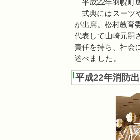
平成22年羽幌町
式典にはスーツや
が出席。松村教育
代表して山崎元嗣
責任を持ち、社会
述べました。
平成22年消防