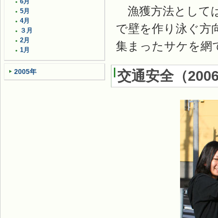
6月
漁獲方法としては
5月
4月
で壁を作り泳ぐ方
３月
2月
集まったサケを網
1月
2005年
交通安全
（
200