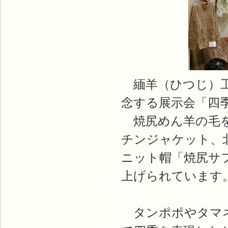
緬羊（ひつじ）工
念する展示会「四
焼尻めん羊の毛を
チンジャケット、
ニット帽「焼尻サ
上げられています
タンポポやタマネ