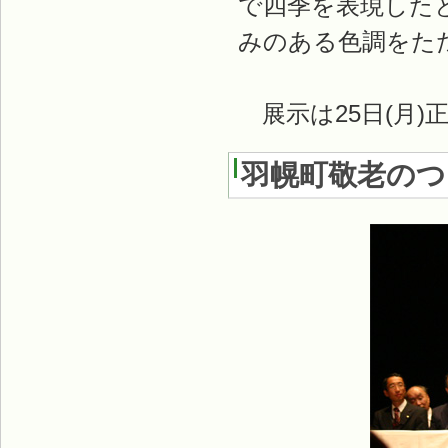
で四季を表現した
みのある色調をた
展示は25日(月)
羽幌町敬老のつ