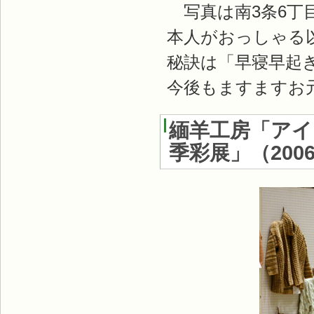
写真は南3条6丁
本人がおっしゃる
秘訣は「早寝早起
今後もますますお
緬羊工房「アイ
季彩展」
（
200