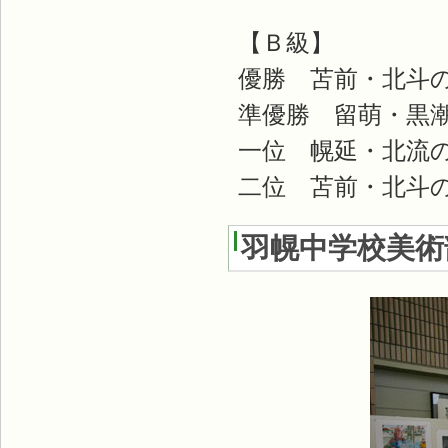
【Ｂ級】
優勝 苫前・北斗
準優勝 留萌・黒
一位 幌延・北流
二位 苫前・北斗
羽幌中学校美術