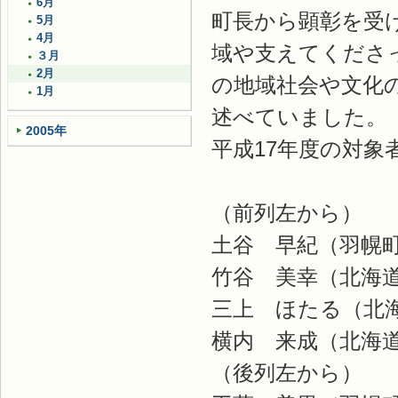
6月
町長から顕彰を受
5月
4月
域や支えてくださ
３月
2月
の地域社会や文化
1月
述べていました。
2005年
平成17年度の対象
（前列左から）
土谷 早紀（羽幌
竹谷 美幸（北海
三上 ほたる（北
横内 来成（北海
（後列左から）