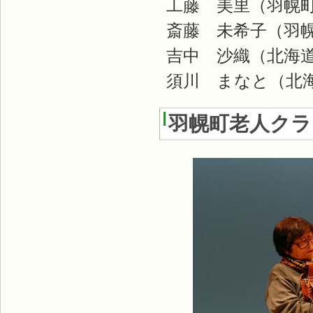
工藤 美里（羽幌
斎藤 未希子（羽
吉中 沙織（北海
須川 まなと（北
羽幌町老人クラ