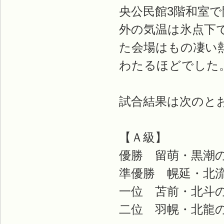
央公民館3階和室
外の気温は氷点下で
た会場はもの凄い
わたるほどでした
試合結果は次のと
【Ａ級】
優勝 留萌・黒潮
準優勝 幌延・北
一位 苫前・北斗
二位 羽幌・北龍