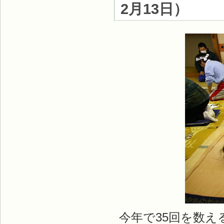
2月13日
）
今年で35回を数え