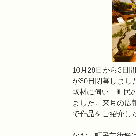
10月28日から3
が30日閉幕しまし
取材に伺い、町民
ました。来月の広
で作品をご紹介し
なお、町民芸術祭は