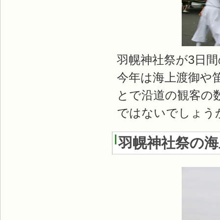
羽幌神社祭が3日
今年は海上渡御や
とで沿道の観客の
ではないでしょう
羽幌神社祭の海