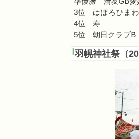
準優勝 清友GB愛
3位 はぼろひま
4位 寿
5位 朝日クラブB
羽幌神社祭
（
2