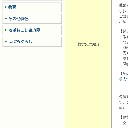
職業
教育
なお
ご面
その他特色
お願
地域おこし協力隊
【関
・るも
はぼろぐらし
・北
就労先の紹介
羽幌地
天売地
焼尻地
・羽幌
【そ
求人
各産
す。
通）
【
次世