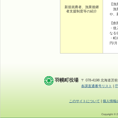
【
新規就農者、漁業後継
漁業
者支援制度等の紹介
や、
【創
・借
なる
・町
円/
羽幌町役場
〒 078-4198 北海道苫前
各課直通番号リスト
|
このサイトについて
|
個人情報
Copyright © 2