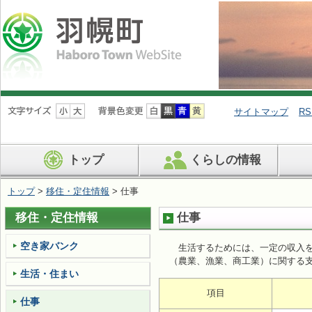
ナ
ビ
サイトマップ
RS
ゲ
ー
シ
トップ
くらしの情報
ョ
ン
を
トップ
>
移住・定住情報
> 仕事
飛
ば
移住・定住情報
仕事
す
空き家バンク
生活するためには、一定の収入を
（農業、漁業、商工業）に関する
生活・住まい
項目
仕事