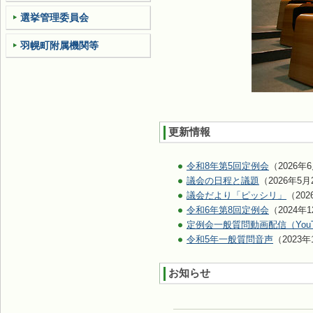
選挙管理委員会
羽幌町附属機関等
更新情報
令和8年第5回定例会
（2026年
議会の日程と議題
（2026年5月
議会だより「ピッシリ」
（202
令和6年第8回定例会
（2024年
定例会一般質問動画配信（YouT
令和5年一般質問音声
（2023年
お知らせ