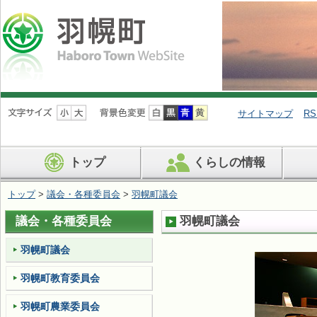
ナ
ビ
サイトマップ
RS
ゲ
ー
シ
トップ
くらしの情報
ョ
ン
を
トップ
>
議会・各種委員会
>
羽幌町議会
飛
ば
議会・各種委員会
羽幌町議会
す
羽幌町議会
羽幌町教育委員会
羽幌町農業委員会