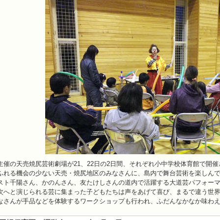
主催の天売焼尻芸術劇場が21、22日の2日間、それぞれ小中学校体育館で開
ふれる機会の少ない天売・焼尻地区のみなさんに、島内で舞台芸術を楽しん
スト千陽さん、かのんさん、友たけしさんの道内で活躍する大道芸パフォーマ
次へと演じられる芸に集まった子どもたちは声をあげて喜び、まるで違う世
なさんが手品などを体験するワークショップも行われ、ふだんなかなか味わ