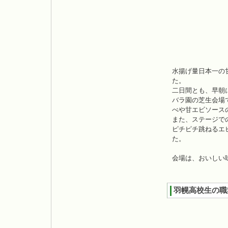
水揚げ量日本一の
た。
二日間とも、早朝
バラ園の芝生会場
べや甘エビソース
また、ステージで
ピチピチ跳ねるエ
た。
会場は、おいしい
羽幌高校生の職