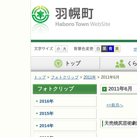
ナ
ビ
ゲ
ー
トップ
く
シ
ョ
トップ
>
フォトクリップ
>
2011年
> 2011年6月
ン
を
フォトクリップ
2011年6月
飛
ば
す
2016年
<<前月へ
2015年
天売焼尻芸術劇
2014年