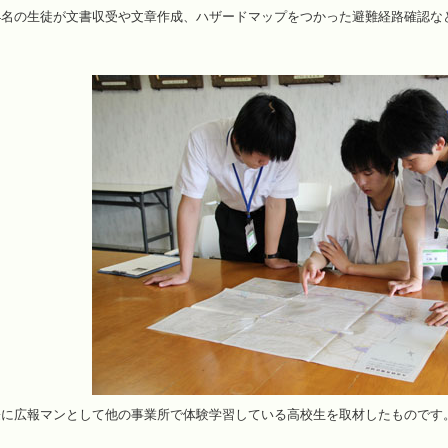
4名の生徒が文書収受や文章作成、ハザードマップをつかった避難経路確認な
際に広報マンとして他の事業所で体験学習している高校生を取材したものです