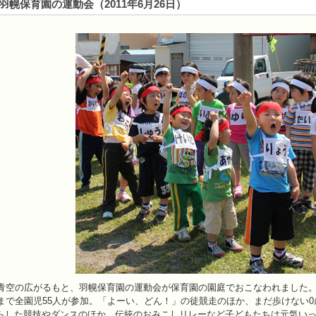
羽幌保育園の運動会
（
2011年6月26日
）
な青空の広がるもと、羽幌保育園の運動会が保育園の園庭でおこなわれました
まで全園児55人が参加。「よーい、どん！」の徒競走のほか、まだ歩けない0
らした競技やダンスのほか、伝統のおみこしリレーなど子どもたちは元気い