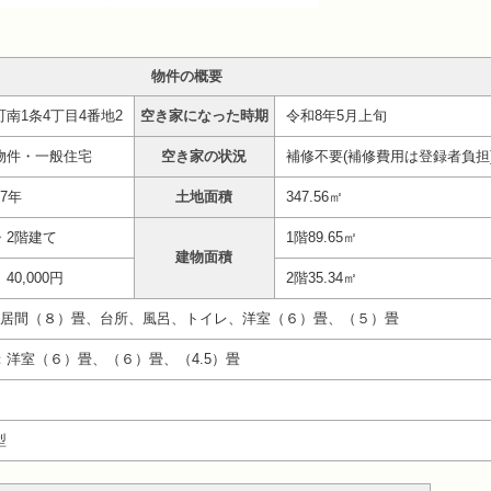
物件の概要
町南1条4丁目4番地2
空き家になった時期
令和8年5月上旬
物件・一般住宅
空き家の状況
補修不要(補修費用は登録者負担
7年
土地面積
347.56㎡
・2階建て
1階89.65㎡
建物面積
40,000円
2階35.34㎡
：居間（８）畳、台所、風呂、トイレ、洋室（６）畳、（５）畳
：洋室（６）畳、（６）畳、（4.5）畳
型