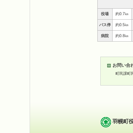
役場
約0.7㎞
バス停
約0.5㎞
病院
約0.8㎞
お問い合
町民課町
羽幌町