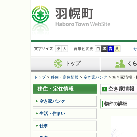
ナ
ビ
ゲ
ー
トップ
く
シ
ョ
トップ
>
移住・定住情報
>
空き家バンク
> 空き家情報（No
ン
を
移住・定住情報
空き家情報（N
飛
ば
す
空き家バンク
物件の詳細
生活・住まい
仕事