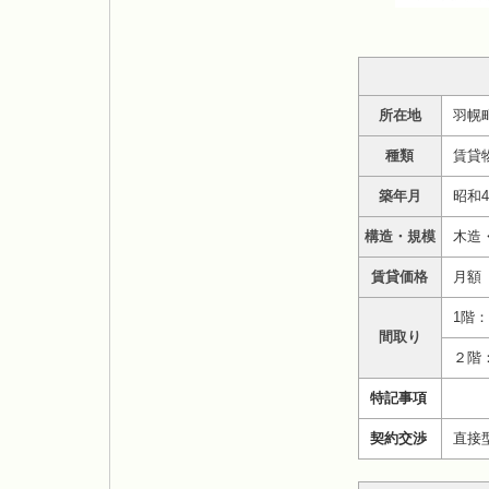
所在地
羽幌
種類
賃貸
築年月
昭和4
構造・規模
木造
賃貸価格
月額 
1階
間取り
２階
特記事項
契約交渉
直接