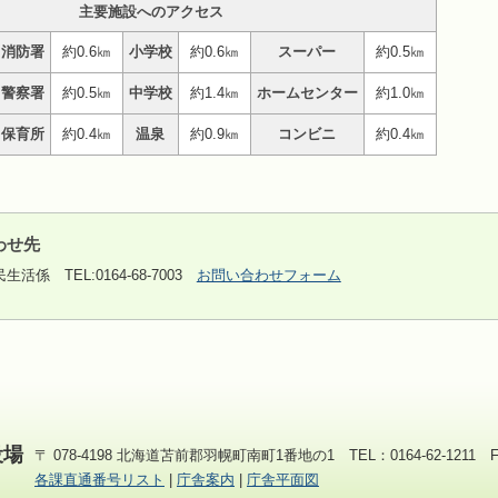
主要施設へのアクセス
消防署
約0.6㎞
小学校
約0.6㎞
スーパー
約0.5㎞
警察署
約0.5㎞
中学校
約1.4㎞
ホームセンター
約1.0㎞
保育所
約0.4㎞
温泉
約0.9㎞
コンビニ
約0.4㎞
わせ先
民生活係
TEL:0164-68-7003
お問い合わせフォーム
役場
〒 078-4198 北海道苫前郡羽幌町南町1番地の1 TEL：0164-62-1211 FAX
各課直通番号リスト
|
庁舎案内
|
庁舎平面図