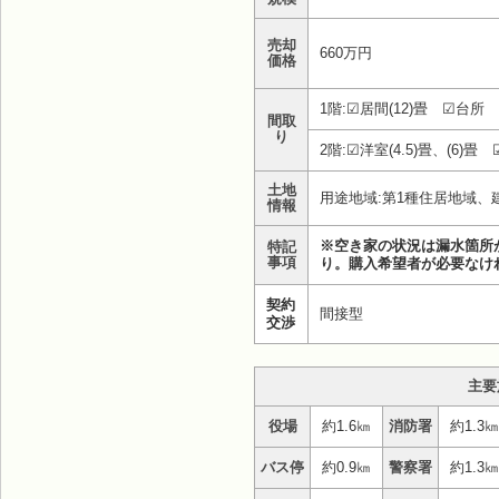
売却
660万円
価格
1階:☑居間(12)畳 ☑台所
間取
り
2階:☑洋室(4.5)畳、(6)畳 
土地
用途地域:第1種住居地域、
情報
※空き家の状況は漏水箇所
特記
事項
り。購入希望者が必要なけ
契約
間接型
交渉
主要
役場
約1.6㎞
消防署
約1.3㎞
バス停
約0.9㎞
警察署
約1.3㎞