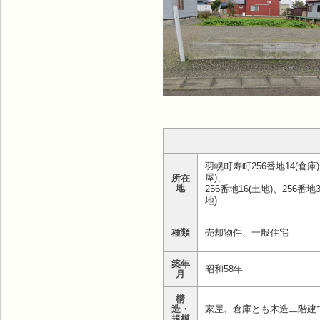
羽幌町寿町256番地14(倉庫)
屋)、
所在
地
256番地16(土地)、256番地3
地
種類
売却物件、一般住宅
築年
昭和58年
月
構
造・
家屋、倉庫とも木造二階建
規模