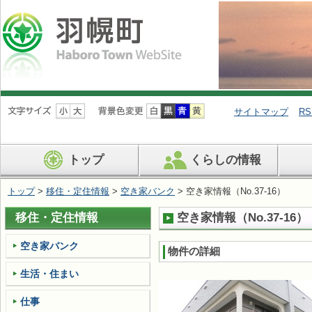
ナ
ビ
サイトマップ
RS
ゲ
ー
シ
トップ
くらしの情報
ョ
ン
を
トップ
>
移住・定住情報
>
空き家バンク
> 空き家情報（No.37-16）
飛
ば
移住・定住情報
空き家情報（No.37-16）
す
空き家バンク
物件の詳細
生活・住まい
仕事