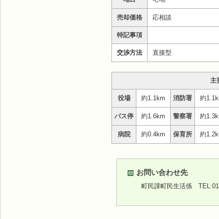
売却価格
応相談
特記事項
交渉方法
直接型
主
役場
約1.1km
消防署
約1.1
バス停
約1.6km
警察署
約1.3
病院
約0.4km
保育所
約1.2
お問い合わせ先
町民課町民生活係
TEL:01