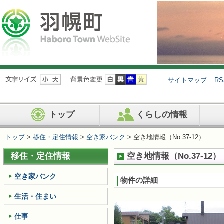
ナ
ビ
サイトマップ
RS
ゲ
ー
シ
トップ
くらしの情報
ョ
ン
を
トップ
>
移住・定住情報
>
空き家バンク
> 空き地情報（No.37-12）
飛
ば
移住・定住情報
空き地情報（No.37-12）
す
空き家バンク
物件の詳細
生活・住まい
仕事