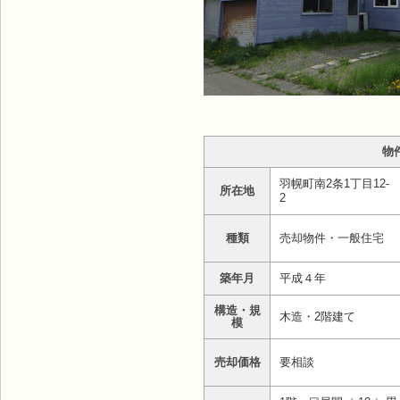
物
羽幌町南2条1丁目12-
所在地
2
種類
売却物件・一般住宅
築年月
平成４年
構造・規
木造・2階建て
模
売却価格
要相談