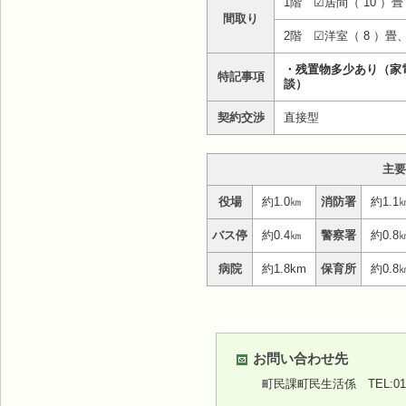
1階 ☑居間（ 10 
間取り
2階 ☑洋室（ 8 ）畳
・残置物多少あり（家電
特記事項
談）
契約交渉
直接型
主要
役場
約1.0㎞
消防署
約1.1
バス停
約0.4㎞
警察署
約0.8
病院
約1.8km
保育所
約0.8
お問い合わせ先
町民課町民生活係
TEL:01