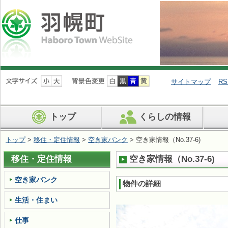
ナ
ビ
サイトマップ
RS
ゲ
ー
シ
トップ
くらしの情報
ョ
ン
を
トップ
>
移住・定住情報
>
空き家バンク
> 空き家情報（No.37-6)
飛
ば
移住・定住情報
空き家情報（No.37-6)
す
空き家バンク
物件の詳細
生活・住まい
仕事