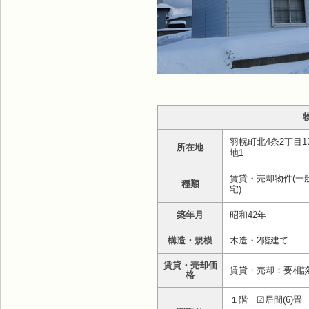
羽幌町北4条2丁目1
所在地
地1
賃貸・売却物件(一
種類
宅)
築年月
昭和42年
構造・規模
木造・2階建て
賃貸・売却価
賃貸・売却：要相
格
１階 ☑居間(6)畳