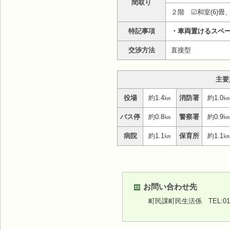
間取り
２階 ☑和室(6)畳、
特記事項
・車両置けるスペ
交渉方法
直接型
主要
役場
約1.4㎞
消防署
約1.0㎞
バス停
約0.8㎞
警察署
約0.9㎞
病院
約1.1㎞
保育所
約1.1㎞
お問い合わせ先
町民課町民生活係
TEL:01