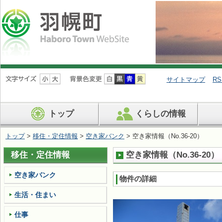
ナ
ビ
サイトマップ
RS
ゲ
ー
シ
トップ
くらしの情報
ョ
ン
を
トップ
>
移住・定住情報
>
空き家バンク
> 空き家情報（No.36-20）
飛
ば
移住・定住情報
空き家情報（No.36-20）
す
空き家バンク
物件の詳細
生活・住まい
仕事