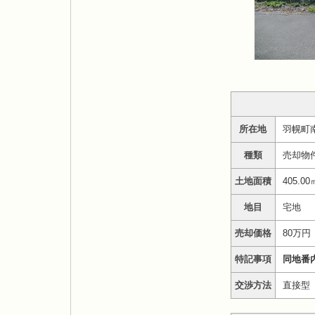
所在地
羽幌町南
種類
売却物
土地面積
405.00
地目
宅地
売却価格
80万円
特記事項
同地番内
交渉方法
直接型