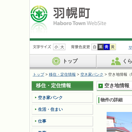
ナ
ビ
ゲ
ー
トップ
く
シ
ョ
トップ
>
移住・定住情報
>
空き家バンク
> 空き地情報（No
ン
を
移住・定住情報
空き地情報（N
飛
ば
す
空き家バンク
物件の詳細
生活・住まい
仕事