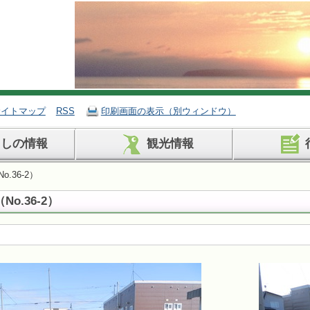
サイトマップ
RSS
印刷画面の表示（別ウィンドウ）
らしの情報
観光情報
.36-2）
o.36-2）