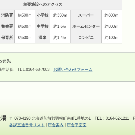
主要施設へのアクセス
消防署
約500ｍ
小学校
約350ｍ
スーパー
約800ｍ
警察署
約600ｍ
中学校
約1.6㎞
ホームセンター
約800ｍ
保育所
約500ｍ
温泉
約1.4㎞
コンビニ
約100ｍ
わせ先
民生活係
TEL:0164-68-7003
お問い合わせフォーム
役場
〒 078-4198 北海道苫前郡羽幌町南町1番地の1 TEL：0164-62-1211 FAX
各課直通番号リスト
|
庁舎案内
|
庁舎平面図