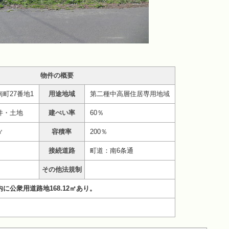
物件の概要
町27番地1
用途地域
第二種中高層住居専用地域
件・土地
建ぺい率
60％
㎡
容積率
200％
接続道路
町道：南6条通
その他法規制
に公衆用道路地168.12㎡あり。