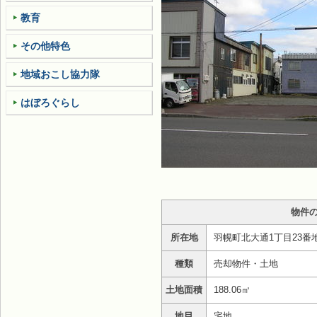
教育
その他特色
地域おこし協力隊
はぼろぐらし
物件
所在地
羽幌町北大通1丁目23番
種類
売却物件・土地
土地面積
188.06㎡
地目
宅地