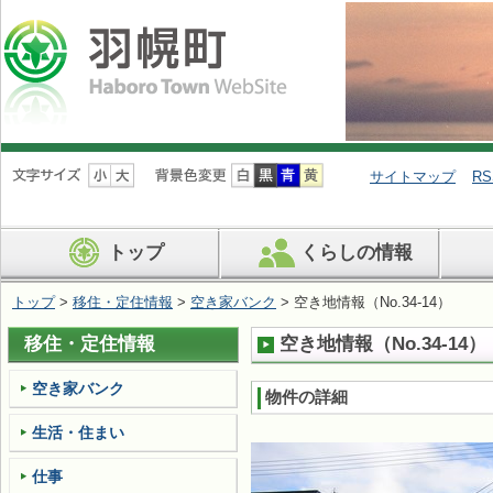
ナ
ビ
サイトマップ
RS
ゲ
ー
シ
トップ
くらしの情報
ョ
ン
を
トップ
>
移住・定住情報
>
空き家バンク
> 空き地情報（No.34-14）
飛
ば
移住・定住情報
空き地情報（No.34-14）
す
空き家バンク
物件の詳細
生活・住まい
仕事