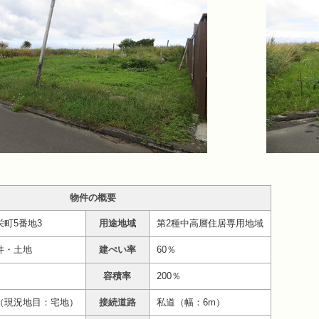
物件の概要
栄町5番地3
用途地域
第2種中高層住居専用地域
件・土地
建ぺい率
60％
容積率
200％
（現況地目：宅地）
接続道路
私道（幅：6m）