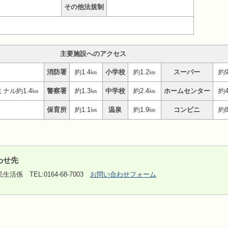
その他法規制
主要施設へのアクセス
消防署
約1.4㎞
小学校
約1.2㎞
スーパー
約9
ナル約1.4㎞
警察署
約1.3㎞
中学校
約2.4㎞
ホームセンター
約4
保育所
約1.1㎞
温泉
約1.9㎞
コンビニ
約8
わせ先
民生活係
TEL:0164-68-7003
お問い合わせフォーム