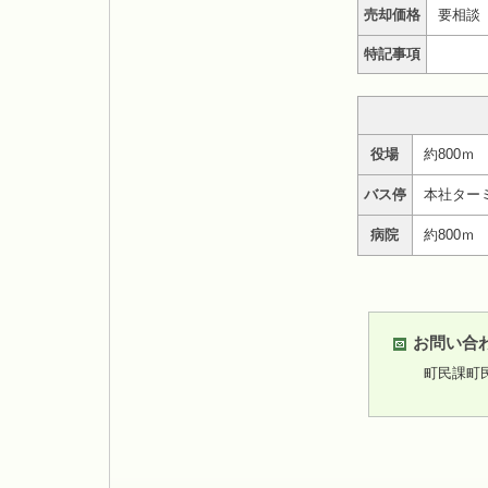
売却価格
要相談
特記事項
役場
約800ｍ
バス停
本社ターミ
病院
約800ｍ
お問い合
町民課町