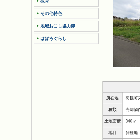
教育
その他特色
地域おこし協力隊
はぼろぐらし
所在地
羽幌町
種類
売却物
土地面積
340㎡
地目
雑種地