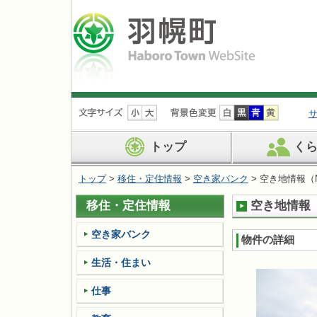
ナ
ビ
ゲ
ー
トップ
く
シ
ョ
トップ
>
移住・定住情報
>
空き家バンク
> 空き地情報（No
ン
を
移住・定住情報
空き地情報（N
飛
ば
す
空き家バンク
物件の詳細
生活・住まい
仕事