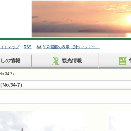
サイトマップ
RSS
印刷画面の表示（別ウィンドウ）
らしの情報
観光情報
.34-7）
o.34-7）