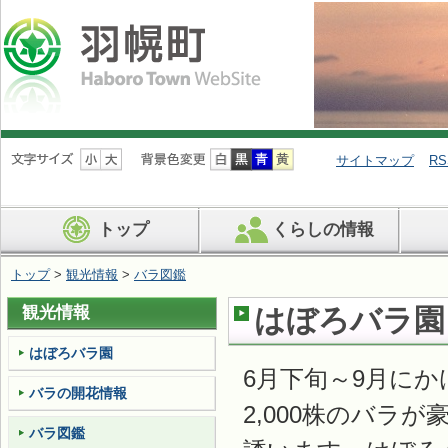
ナ
ビ
サイトマップ
RS
ゲ
ー
シ
トップ
くらしの情報
ョ
ン
を
トップ
>
観光情報
>
バラ図鑑
飛
ば
観光情報
はぼろバラ園
す
はぼろバラ園
6月下旬～9月にか
バラの開花情報
2,000株のバラ
バラ図鑑