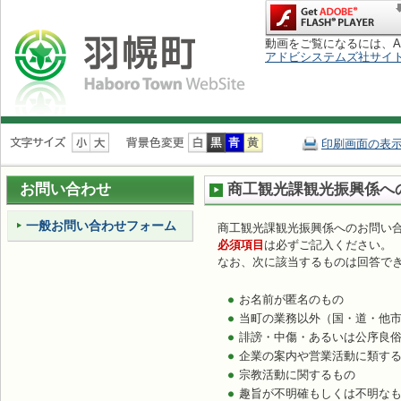
動画をご覧になるには、Adob
アドビシステムズ社サイ
ナ
ビ
印刷画面の表
ゲ
ー
お問い合わせ
商工観光課観光振興係へ
シ
ョ
一般お問い合わせフォーム
ン
商工観光課観光振興係へのお問い
を
必須項目
は必ずご記入ください。
飛
なお、次に該当するものは回答で
ば
す
お名前が匿名のもの
当町の業務以外（国・道・他
誹謗・中傷・あるいは公序良
企業の案内や営業活動に類す
宗教活動に関するもの
趣旨が不明確もしくは不明な