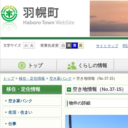
ナ
ビ
サイトマップ
RS
ゲ
ー
シ
トップ
くらしの情報
ョ
ン
を
トップ
>
移住・定住情報
>
空き家バンク
> 空き地情報（No.37-15）
飛
ば
移住・定住情報
空き地情報（No.37-15）
す
空き家バンク
物件の詳細
生活・住まい
仕事