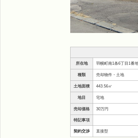
所在地
羽幌町南1条6丁目1番地
種類
売却物件・土地
土地面積
443.56㎡
地目
宅地
売却価格
30万円
特記事項
契約交渉
直接型