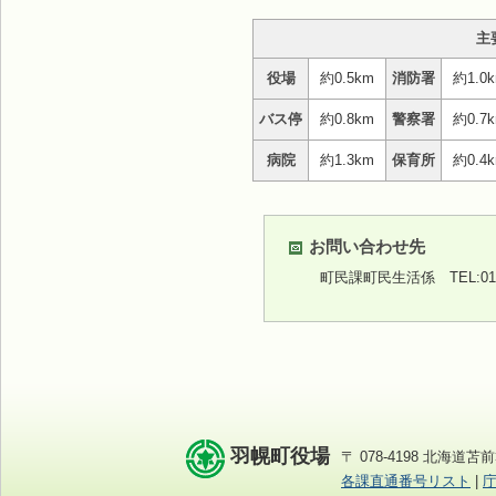
主
役場
約0.5km
消防署
約1.0
バス停
約0.8km
警察署
約0.7
病院
約1.3km
保育所
約0.4
お問い合わせ先
町民課町民生活係
TEL:01
羽幌町役場
〒 078-4198 北海道苫前
各課直通番号リスト
|