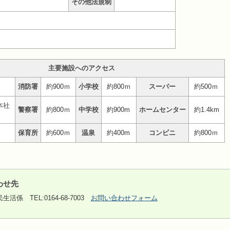
その他法規制
主要施設へのアクセス
消防署
約900ｍ
小学校
約800ｍ
スーパー
約500ｍ
本社
警察署
約800ｍ
中学校
約900m
ホームセンター
約1.4km
保育所
約600ｍ
温泉
約400m
コンビニ
約800ｍ
わせ先
民生活係
TEL:0164-68-7003
お問い合わせフォーム