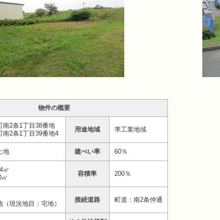
物件の概要
南2条1丁目38番地
用途地域
準工業地域
南2条1丁目39番地4
土地
建ぺい率
60％
64㎡
容積率
200％
00㎡
接続道路
町道：南2条仲通
地（現況地目：宅地）