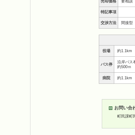
売却価格
要相談
特記事項
交渉方法
間接型
役場
約1.1km
沿岸バス
バス停
約500ｍ
病院
約1.1km
お問い合
町民課町