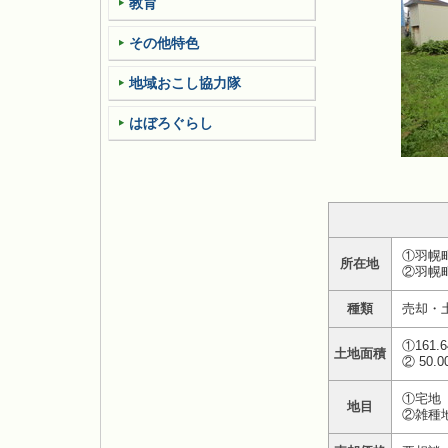
教育
その他特色
地域おこし協力隊
はぼろぐらし
①羽幌町
所在地
②羽幌町
種類
売却・
①161.
土地面積
② 50.
①宅地
地目
②雑種