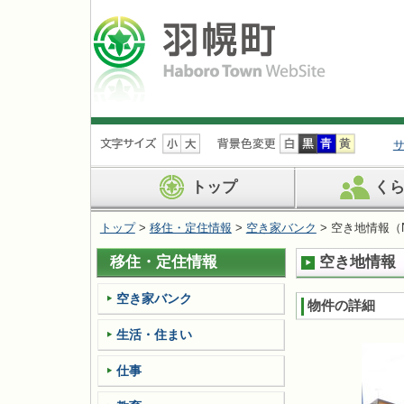
ナ
ビ
ゲ
ー
トップ
く
シ
ョ
トップ
>
移住・定住情報
>
空き家バンク
> 空き地情報（No
ン
を
移住・定住情報
空き地情報（N
飛
ば
す
空き家バンク
物件の詳細
生活・住まい
仕事