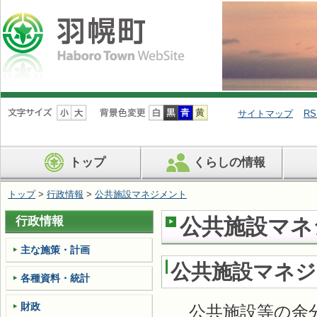
ナ
ビ
サイトマップ
RS
ゲ
ー
シ
トップ
くらしの情報
ョ
ン
を
トップ
>
行政情報
>
公共施設マネジメント
飛
ば
行政情報
公共施設マネ
す
主な施策・計画
公共施設マネ
各種資料・統計
財政
公共施設等の余分