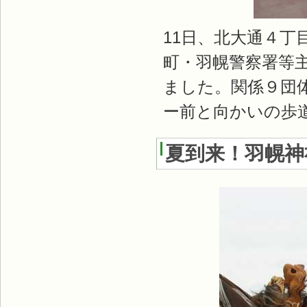
11日、北大通４
町・羽幌警察署等
ました。関係９団
ー前と向かいの歩
夏到来！羽幌神