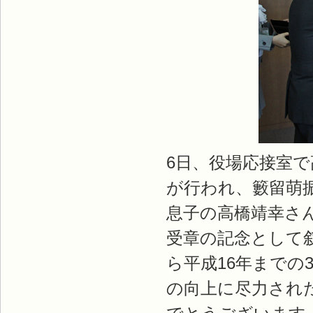
6日、役場応接室
が行われ、籔留萌
息子の高橋靖幸さ
受章の記念として
ら平成16年までの
の向上に尽力され