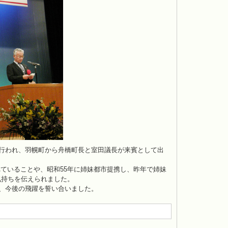
に行われ、羽幌町から舟橋町長と室田議長が来賓として出
ていることや、昭和55年に姉妹都市提携し、昨年で姉妹
気持ちを伝えられました。
い、今後の飛躍を誓い合いました。