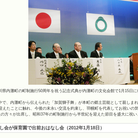
川県内灘町の町制施行50周年を祝う記念式典が内灘町の文化会館で1月15日
中で、内灘町から伝えられた「加賀獅子舞」が本町の郷土芸能として親しまれ
を迎えたことに触れ、今後の末永い交流を約束し、羽幌町を代表してお祝いの
0人の方々が出席し、昭和37年の町制施行から半世紀を迎えた節目を盛大に祝
し会が保育園で出前おはなし会（2012年1月18日）