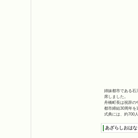
姉妹都市である石
席しました。
舟橋町長は祝辞の
都市締結30周年
式典には、約70
あざらしおはな