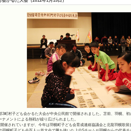
会かるた大会（2012年1月15日）
中部3町村子ども会かるた大会が中央公民館で開催されました。苫前、羽幌、初
ーナメントによる熱戦が繰り広げられました。
に開催されていますが、今年は羽幌町子ども会育成連絡協議会と北龍羽幌歌留
催の羽幌町子ども会百人一首大会で勝ち抜いた上位5チームが羽幌からの代表チ