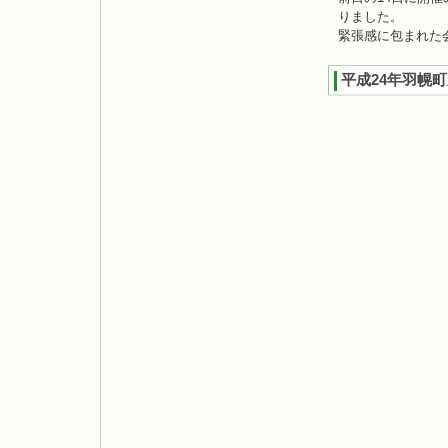
りました。
緊張感に包まれた
平成24年羽幌町