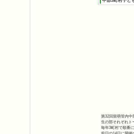
中部3町村子ども
第32回留萌管内
生の部それぞれト
毎年3町村で順番
前日の14日に開