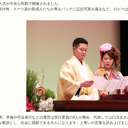
成人式が中央公民館で開催されました。
紋付袴、スーツ姿の新成人たちが凧をバックに記念写真を撮るなど、ロビー
出席。準備や司会進行などの運営は実行委員の9人が務め、代表して山口涼太
を教訓とし、社会に貢献できる大人になります」と誓いの言葉を読み上げま