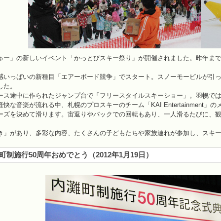
ゅー」の新しいイベント「かっとびスキー祭り」が開催されました。昨年まで
。
感いっぱいの新種目「エアーボード競争」でスタート。スノーモービルが引
した。
ース途中に作られたジャンプ台で「フリースタイルスキーショー」。羽幌で
快な音楽が流れる中、札幌のプロスキーのチーム「KAI Entertainmen
ーズを決めて滑ります。宙返りやバックでの回転もあり、一人滑るたびに、
き」があり、多彩な内容、たくさんの子どもたちや家族連れが参加し、スキー
制施行50周年おめでとう（2012年1月19日）