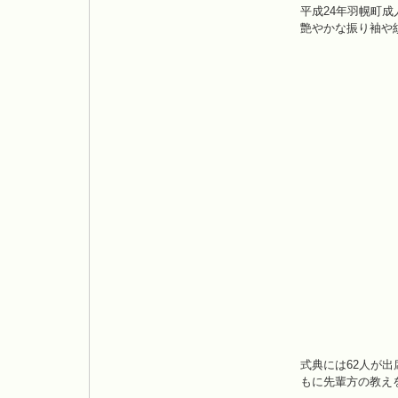
平成24年羽幌町
艶やかな振り袖や
式典には62人が
もに先輩方の教え