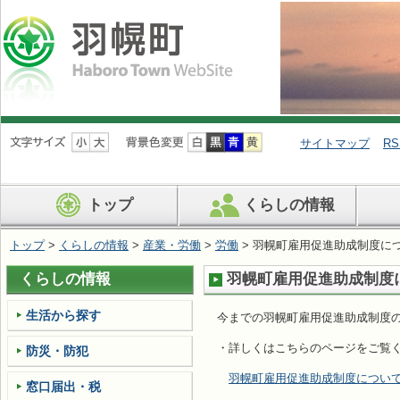
ナ
ビ
サイトマップ
RS
ゲ
ー
シ
トップ
くらしの情報
ョ
ン
を
トップ
>
くらしの情報
>
産業・労働
>
労働
> 羽幌町雇用促進助成制度に
飛
ば
くらしの情報
羽幌町雇用促進助成制度
す
生活から探す
今までの羽幌町雇用促進助成制度
・詳しくはこちらのページをご覧
防災・防犯
羽幌町雇用促進助成制度につい
窓口届出・税