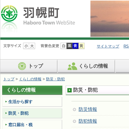
ナ
ビ
サイトマップ
RS
ゲ
ー
シ
トップ
くらしの情報
ョ
ン
を
トップ
>
くらしの情報
>
防災・防犯
飛
ば
くらしの情報
防災・防犯
す
生活から探す
防災情報
防災・防犯
防犯情報
窓口届出・税