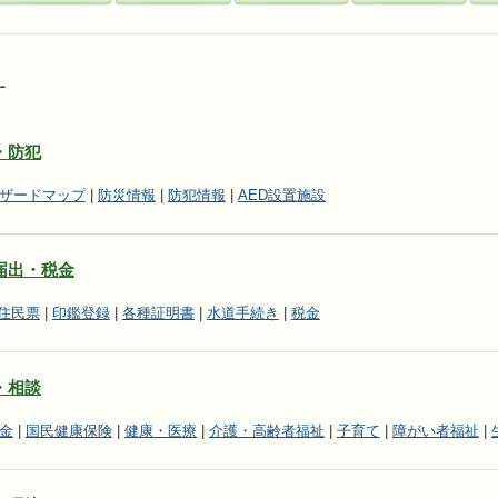
す
・防犯
ザードマップ
|
防災情報
|
防犯情報
|
AED設置施設
届出・税金
住民票
|
印鑑登録
|
各種証明書
|
水道手続き
|
税金
・相談
金
|
国民健康保険
|
健康・
医療
|
介護・高齢者福祉
|
子育て
|
障がい者福祉
|