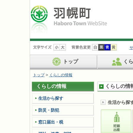
ナ
ビ
ゲ
ー
トップ
く
シ
ョ
トップ
>
くらしの情報
ン
を
くらしの情報
くらしの情
飛
ば
す
生活から探す
生活から探
防災・防犯
窓口届出・税