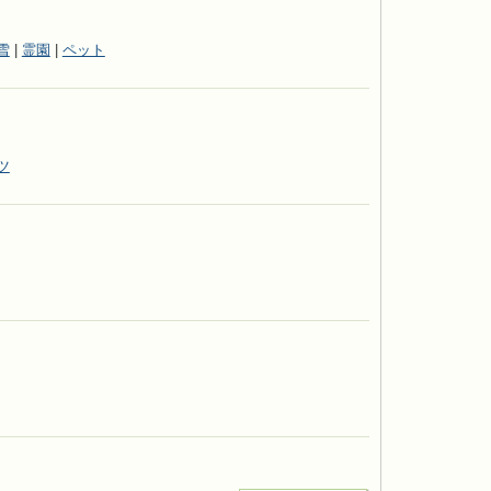
雪
|
霊園
|
ペット
ツ