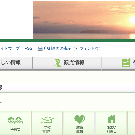
サイトマップ
RSS
印刷画面の表示（別ウィンドウ）
らしの情報
観光情報
報
す