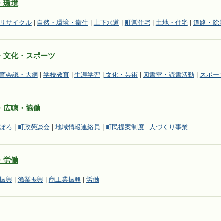
・環境
リサイクル
|
自然・環境・衛生
|
上下水道
|
町営住宅
|
土地・住宅
|
道路・除
・文化・スポーツ
育会議・大綱
|
学校教育
|
生涯学習
|
文化・芸術
|
図書室・読書活動
|
スポー
・広聴・協働
ぼろ
|
町政懇談会
|
地域情報連絡員
|
町民提案制度
|
人づくり事業
・労働
振興
|
漁業振興
|
商工業振興
|
労働