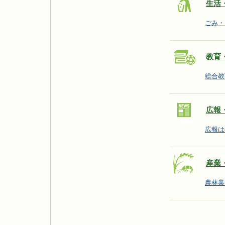
生活
ごみ・
教育
総合教
広報
広報は
産業
農林業