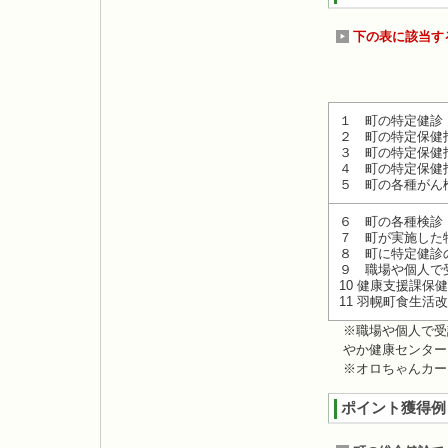
下の表に該当す
１ 町の特定健診
２ 町の特定保健
３ 町の特定保健
４ 町の特定保健
５ 町の各種がん
６ 町の各種検診
７ 町が実施した
８ 町に特定健診
９ 職場や個人で
10 健康支援課
11 羽幌町食生
※職場や個人で受
やか健康センター
※オロちゃんカー
ポイント獲得例