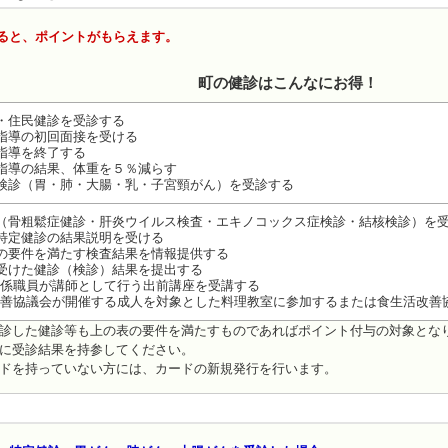
ると、ポイントがもらえます。
町の健診はこんなにお得！
・住民健診を受診する
指導の初回面接を受ける
指導を終了する
指導の結果、体重を５％減らす
検診（胃・肺・大腸・乳・子宮頸がん）を受診する
（骨粗鬆症健診・肝炎ウイルス検査・エキノコックス症検診・結核検診）を
特定健診の結果説明を受ける
の要件を満たす検査結果を情報提供する
受けた健診（検診）結果を提出する
保健係職員が講師として行う出前講座を受講する
活改善協議会が開催する成人を対象とした料理教室に参加するまたは食生活改善
診した健診等も上の表の要件を満たすものであればポイント付与の対象とな
に受診結果を持参してください。
ドを持っていない方には、カードの新規発行を行います。