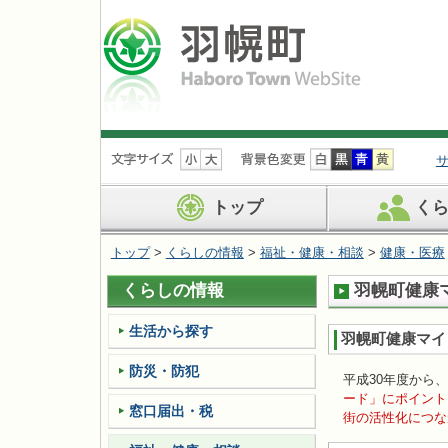
ナ
ビ
ゲ
ー
トップ
く
シ
ョ
トップ
>
くらしの情報
>
福祉・健康・相談
>
健康・医療
ン
を
くらしの情報
羽幌町健康
飛
ば
す
生活から探す
羽幌町健康マイ
防災・防犯
平成30年度から
ード」にポイント
窓口届出・税
街の活性化につな