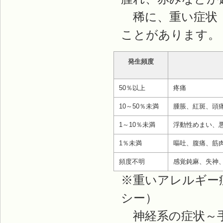
稀に、重い症状（
ことがあります。
発生頻度
50％以上
疼痛
10～50％未満
腫脹、紅斑、頭
1～10％未満
浮動性めまい、
1％未満
嘔吐、腹痛、筋
頻度不明
感覚鈍麻、失神
※重いアレルギー
シー）
神経系の症状～手