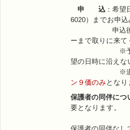
申 込
：希望
6020）までお申
申込後、接種
ーまで取りに来て
※予約制とな
望の日時に沿えな
※道立羽幌
ン９価のみ
となり
保護者の同伴につ
要となります。
高校生以上
保護者の同伴なし