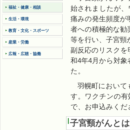
始されましたが、
福祉・健康・相談
痛みの発生頻度が
生活・環境
者への積極的な勧
教育・文化・スポーツ
等を行い、子宮頸
産業・労働
副反応のリスクを
広報・広聴・協働
和4年4月から対
た。
羽幌町においても
す。ワクチンの有
で、お申込みくだ
子宮頸がんとは