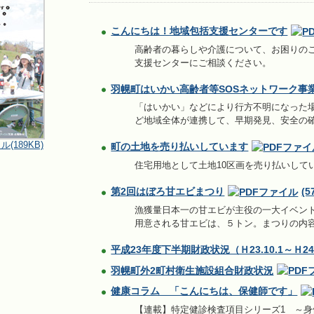
こんにちは！地域包括支援センターです
高齢者の暮らしや介護について、お困りの
支援センターにご相談ください。
羽幌町はいかい高齢者等SOSネットワーク事
「はいかい」などにより行方不明になった
ど地域全体が連携して、早期発見、安全の
(189KB)
町の土地を売り払いしています
住宅用地として土地10区画を売り払いして
第2回はぼろ甘エビまつり
(5
漁獲量日本一の甘エビが主役の一大イベン
用意される甘エビは、５トン。まつりの内
平成23年度下半期財政状況（Ｈ23.10.1～Ｈ24.
羽幌町外2町村衛生施設組合財政状況
健康コラム 「こんにちは、保健師です」
【連載】特定健診検査項目シリーズ1 ～