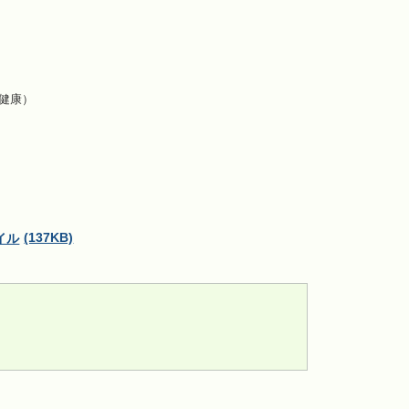
健康）
！
(137KB)