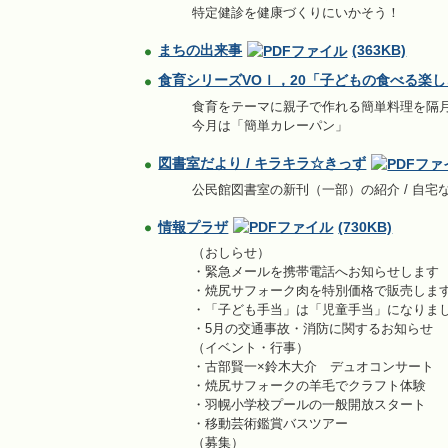
特定健診を健康づくりにいかそう！
まちの出来事
(363KB)
食育シリーズVOｌ，20「子どもの食べる楽
食育をテーマに親子で作れる簡単料理を隔
今月は「簡単カレーパン」
図書室だより / キラキラ☆きっず
公民館図書室の新刊（一部）の紹介 / 自
情報プラザ
(730KB)
（おしらせ）
・緊急メールを携帯電話へお知らせします
・焼尻サフォーク肉を特別価格で販売しま
・「子ども手当」は「児童手当」になりま
・5月の交通事故・消防に関するお知らせ
（イベント・行事）
・古部賢一×鈴木大介 デュオコンサート
・焼尻サフォークの羊毛でクラフト体験
・羽幌小学校プールの一般開放スタート
・移動芸術鑑賞バスツアー
（募集）