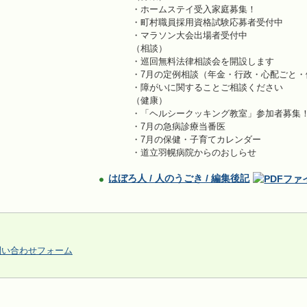
・ホームステイ受入家庭募集！
・町村職員採用資格試験応募者受付中
・マラソン大会出場者受付中
（相談）
・巡回無料法律相談会を開設します
・7月の定例相談（年金・行政・心配ごと・
・障がいに関することご相談ください
（健康）
・「ヘルシークッキング教室」参加者募集
・7月の急病診療当番医
・7月の保健・子育てカレンダー
・道立羽幌病院からのおしらせ
はぼろ人 / 人のうごき / 編集後記
問い合わせフォーム