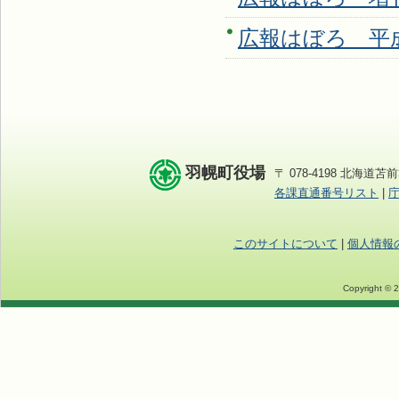
広報はぼろ 平成2
羽幌町役場
〒 078-4198 北海道苫前
各課直通番号リスト
|
このサイトについて
|
個人情報
Copyright © 2