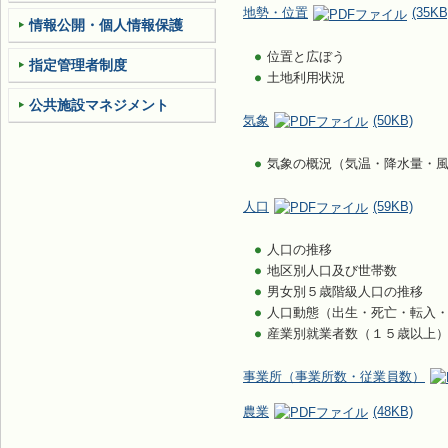
地勢・位置
(35KB
情報公開・個人情報保護
位置と広ぼう
指定管理者制度
土地利用状況
公共施設マネジメント
気象
(50KB)
気象の概況（気温・降水量・
人口
(59KB)
人口の推移
地区別人口及び世帯数
男女別５歳階級人口の推移
人口動態（出生・死亡・転入
産業別就業者数（１５歳以上
事業所（事業所数・従業員数）
農業
(48KB)