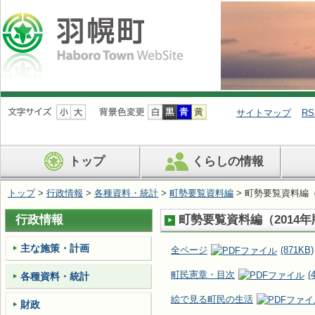
ナ
ビ
サイトマップ
RS
ゲ
ー
シ
トップ
くらしの情報
ョ
ン
を
トップ
>
行政情報
>
各種資料・統計
>
町勢要覧資料編
> 町勢要覧資料編（
飛
ば
行政情報
町勢要覧資料編（2014年
す
主な施策・計画
全ページ
(871KB)
町民憲章・目次
(
各種資料・統計
絵で見る町民の生活
財政