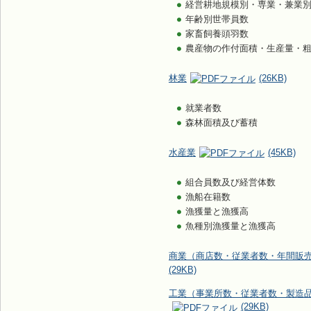
経営耕地規模別・専業・兼業
年齢別世帯員数
家畜飼養頭羽数
農産物の作付面積・生産量・
林業
(26KB)
就業者数
森林面積及び蓄積
水産業
(45KB)
組合員数及び経営体数
漁船在籍数
漁獲量と漁獲高
魚種別漁獲量と漁獲高
商業（商店数・従業者数・年間販
(29KB)
工業（事業所数・従業者数・製造
(29KB)